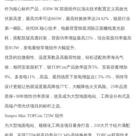
作为核心标杆产品，650W BC双面组件以顶尖技术配置定义高效光
伏新高度，最高功率可达665W，最高转换效率达24.62%，稳居行业
第一梯队。依托BC核心技术，电极背置彻底消除正面栅线遮光损
耗，搭配双玻高透封装，背面功率增益最高25%，综合双面功率最高
至813W，发电量较常规组件大幅提升。
优异的抗微裂性、温度系数及高载荷性能，轻松适配热带海岛气
候；相同安装面积下，较TOPCon产品效率提升5%、安装容量增加
9%、多发电11%，高温、遮挡场景下发电增益达1.5%-3%，弱传导
设计更能让热斑温度最高降低77℃，大幅降低火灾风险。25年品质
质保+30年线性功率质保，使其成为大型地面电站、工商业分布式及
高端户用光伏项目的标杆之选。
Sunpro Max TOPCon 725W 组件
为大型地面电站、规模化工商业项目量身打造，210大尺寸硅片满配
布局，实现725W超高功率与23.34%高转换效率。TOPCon双面技术